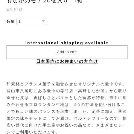
もなかのモ / 20個入り 1箱
¥5,510
数量
International shipping available
Add to cart
日本国内にお住まいの方向け
和素材とフランス菓子を融合させたオリジナルの最中です。
富山市八尾町にある最中の専門店「高野もなか屋」から取り
寄せた皮は、香ばしさとパリッとした食感が特長。最中に組
み合わせるフロランタン生地は、3つの甘味を使い分けるこ
とで程よい味のバランスを追求しました。定番に加え、季節
限定の味をセットにしてお届け。グルテンフリーなので、幅
広い世代に向けた手土産やお祝いの品など、さまざまなシー
ンでご利用いただけます。